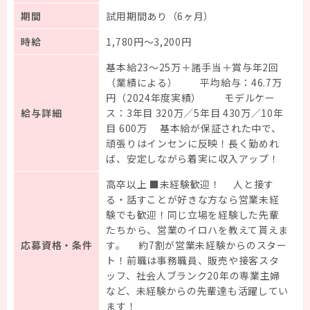
期間
試用期間あり（6ヶ月）
時給
1,780円～3,200円
基本給23～25万＋諸手当＋賞与年2回
（業績による） 平均給与：46.7万
円（2024年度実績） モデルケー
給与詳細
ス：3年目 320万／5年目 430万／10年
目 600万 基本給が保証された中で、
頑張りはインセンに反映！長く勤めれ
ば、安定しながら着実に収入アップ！
高卒以上 ■未経験歓迎！ 人と接す
る・話すことが好きな方なら営業未経
験でも歓迎！同じ立場を経験した先輩
たちから、営業のイロハを教えて貰えま
応募資格・条件
す。 約7割が営業未経験からのスター
ト！前職は事務職員、販売や接客スタ
ッフ、社会人ブランク20年の専業主婦
など、未経験からの先輩達も活躍してい
ます！