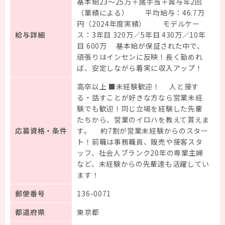
基本給23～25万＋諸手当＋賞与年2回
（業績による） 平均給与：46.7万
円（2024年度実績） モデルケー
給与詳細
ス：3年目 320万／5年目 430万／10年
目 600万 基本給が保証された中で、
頑張りはインセンに反映！長く勤めれ
ば、安定しながら着実に収入アップ！
高卒以上 ■未経験歓迎！ 人と接す
る・話すことが好きな方なら営業未経
験でも歓迎！同じ立場を経験した先輩
たちから、営業のイロハを教えて貰えま
応募資格・条件
す。 約7割が営業未経験からのスター
ト！前職は事務職員、販売や接客スタ
ッフ、社会人ブランク20年の専業主婦
など、未経験からの先輩達も活躍してい
ます！
郵便番号
136-0071
都道府県
東京都