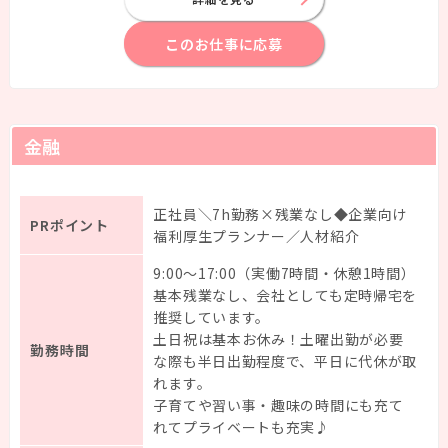
このお仕事に応募
金融
はじめての方へ
正社員＼7h勤務×残業なし◆企業向け
PRポイント
福利厚生プランナー／人材紹介
お仕事検索
9:00～17:00（実働7時間・休憩1時間）
基本残業なし、会社としても定時帰宅を
推奨しています。
研修・福利厚生
土日祝は基本お休み！土曜出勤が必要
勤務時間
な際も半日出勤程度で、平日に代休が取
HataraQuteについて
れます。
子育てや習い事・趣味の時間にも充て
スタッフガイド
れてプライベートも充実♪