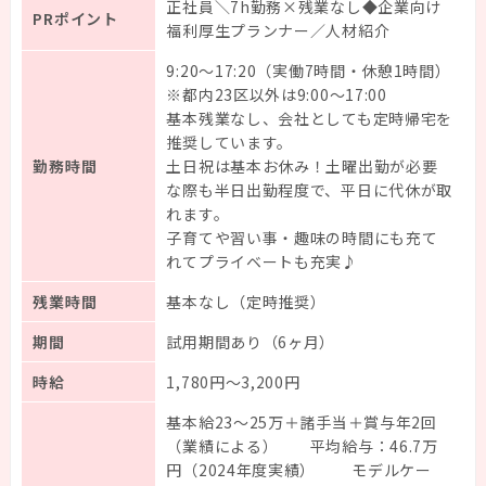
正社員＼7h勤務×残業なし◆企業向け
PRポイント
福利厚生プランナー／人材紹介
9:20～17:20（実働7時間・休憩1時間）
※都内23区以外は9:00～17:00
基本残業なし、会社としても定時帰宅を
推奨しています。
勤務時間
土日祝は基本お休み！土曜出勤が必要
な際も半日出勤程度で、平日に代休が取
れます。
子育てや習い事・趣味の時間にも充て
れてプライベートも充実♪
残業時間
基本なし（定時推奨）
期間
試用期間あり（6ヶ月）
時給
1,780円～3,200円
基本給23～25万＋諸手当＋賞与年2回
（業績による） 平均給与：46.7万
円（2024年度実績） モデルケー