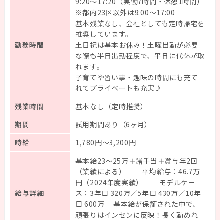
9:20～17:20（実働7時間・休憩1時間）
※都内23区以外は9:00～17:00
基本残業なし、会社としても定時帰宅を
推奨しています。
勤務時間
土日祝は基本お休み！土曜出勤が必要
な際も半日出勤程度で、平日に代休が取
れます。
子育てや習い事・趣味の時間にも充て
れてプライベートも充実♪
残業時間
基本なし（定時推奨）
期間
試用期間あり（6ヶ月）
時給
1,780円～3,200円
基本給23～25万＋諸手当＋賞与年2回
（業績による） 平均給与：46.7万
円（2024年度実績） モデルケー
給与詳細
ス：3年目 320万／5年目 430万／10年
目 600万 基本給が保証された中で、
頑張りはインセンに反映！長く勤めれ