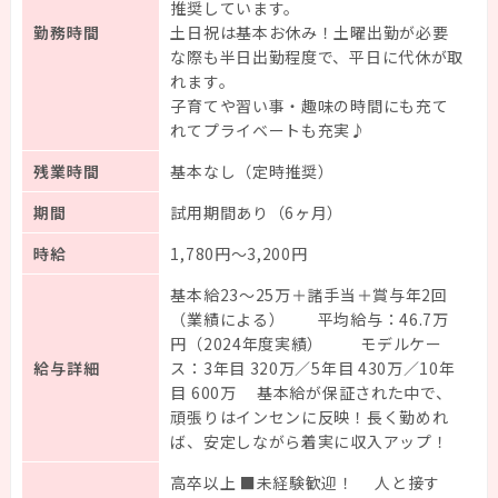
推奨しています。
勤務時間
土日祝は基本お休み！土曜出勤が必要
な際も半日出勤程度で、平日に代休が取
れます。
子育てや習い事・趣味の時間にも充て
れてプライベートも充実♪
残業時間
基本なし（定時推奨）
期間
試用期間あり（6ヶ月）
時給
1,780円～3,200円
基本給23～25万＋諸手当＋賞与年2回
（業績による） 平均給与：46.7万
円（2024年度実績） モデルケー
給与詳細
ス：3年目 320万／5年目 430万／10年
目 600万 基本給が保証された中で、
頑張りはインセンに反映！長く勤めれ
ば、安定しながら着実に収入アップ！
高卒以上 ■未経験歓迎！ 人と接す