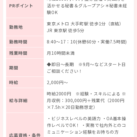
PRポイント
活かせる秘書＆グループアシ＊秘書未経
験OK
東京メトロ 大手町駅 徒歩1分（直結）
勤務地
JR 東京駅 徒歩5分
勤務時間
8:40～17：10(休憩60分・実働7.5時間)
残業時間
月10時間未満
◆即日～長期 ※9月～などスタート日
期間
ご相談ください！
時給
2,000円～
時給2000円 ※経験・スキルによる ※
給与詳細
月収例：300,000円＋残業代（2000円
×7.5h×20日勤務想定）
・ビジネスレベルの英語力 ・OA基本操
作レベルでOK！ ・実務で社内外とのコ
ミュニケーション経験をお持ちの方
応募資格・条件