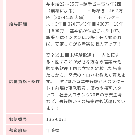
基本給23～25万＋諸手当＋賞与年2回
（業績による） 平均給与：46.7万
円（2024年度実績） モデルケー
給与詳細
ス：3年目 320万／5年目 430万／10年
目 600万 基本給が保証された中で、
頑張りはインセンに反映！長く勤めれ
ば、安定しながら着実に収入アップ！
高卒以上 ■未経験歓迎！ 人と接す
る・話すことが好きな方なら営業未経
験でも歓迎！同じ立場を経験した先輩
たちから、営業のイロハを教えて貰えま
応募資格・条件
す。 約7割が営業未経験からのスター
ト！前職は事務職員、販売や接客スタ
ッフ、社会人ブランク20年の専業主婦
など、未経験からの先輩達も活躍してい
ます！
郵便番号
136-0071
都道府県
千葉県