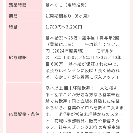
残業時間
基本なし（定時推奨）
期間
試用期間あり（6ヶ月）
登録
時給
1,780円～3,200円
マイページ
基本給23～25万＋諸手当＋賞与年2回
（業績による） 平均給与：46.7万
円（2024年度実績） モデルケー
企業担当者様
給与詳細
ス：3年目 320万／5年目 430万／10年
目 600万 基本給が保証された中で、
頑張りはインセンに反映！長く勤めれ
ば、安定しながら着実に収入アップ！
高卒以上 ■未経験歓迎！ 人と接す
る・話すことが好きな方なら営業未経
験でも歓迎！同じ立場を経験した先輩
たちから、営業のイロハを教えて貰えま
応募資格・条件
す。 約7割が営業未経験からのスター
ト！前職は事務職員、販売や接客スタ
ッフ、社会人ブランク20年の専業主婦