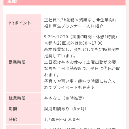
金融
正社員＼7h勤務×残業なし◆企業向け
PRポイント
福利厚生プランナー／人材紹介
9:20～17:20（実働7時間・休憩1時間）
※都内23区以外は9:00～17:00
基本残業なし、会社としても定時帰宅を
推奨しています。
勤務時間
土日祝は基本お休み！土曜出勤が必要
な際も半日出勤程度で、平日に代休が取
れます。
子育てや習い事・趣味の時間にも充て
れてプライベートも充実♪
残業時間
基本なし（定時推奨）
期間
試用期間あり（6ヶ月）
時給
1,780円～3,200円