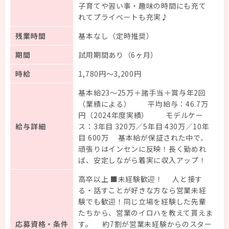
子育てや習い事・趣味の時間にも充て
れてプライベートも充実♪
残業時間
基本なし（定時推奨）
期間
試用期間あり（6ヶ月）
時給
1,780円～3,200円
基本給23～25万＋諸手当＋賞与年2回
（業績による） 平均給与：46.7万
円（2024年度実績） モデルケー
給与詳細
ス：3年目 320万／5年目 430万／10年
目 600万 基本給が保証された中で、
頑張りはインセンに反映！長く勤めれ
ば、安定しながら着実に収入アップ！
高卒以上 ■未経験歓迎！ 人と接す
る・話すことが好きな方なら営業未経
験でも歓迎！同じ立場を経験した先輩
たちから、営業のイロハを教えて貰えま
応募資格・条件
す。 約7割が営業未経験からのスター