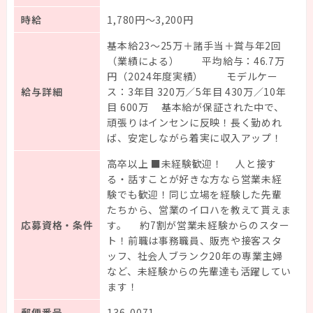
時給
1,780円～3,200円
基本給23～25万＋諸手当＋賞与年2回
（業績による） 平均給与：46.7万
円（2024年度実績） モデルケー
給与詳細
ス：3年目 320万／5年目 430万／10年
目 600万 基本給が保証された中で、
頑張りはインセンに反映！長く勤めれ
ば、安定しながら着実に収入アップ！
高卒以上 ■未経験歓迎！ 人と接す
る・話すことが好きな方なら営業未経
験でも歓迎！同じ立場を経験した先輩
たちから、営業のイロハを教えて貰えま
応募資格・条件
す。 約7割が営業未経験からのスター
ト！前職は事務職員、販売や接客スタ
ッフ、社会人ブランク20年の専業主婦
など、未経験からの先輩達も活躍してい
ます！
郵便番号
136-0071