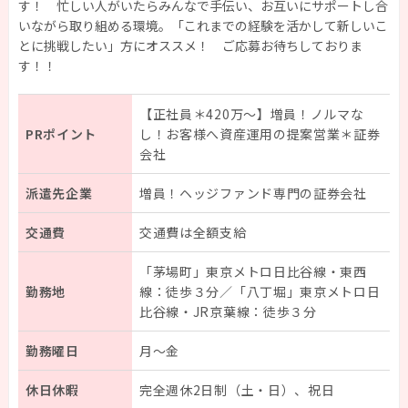
す！ 忙しい人がいたらみんなで手伝い、お互いにサポートし合
いながら取り組める環境。「これまでの経験を活かして新しいこ
とに挑戦したい」方にオススメ！ ご応募お待ちしておりま
はじめての方へ
す！！
お仕事検索
【正社員＊420万～】増員！ノルマな
PRポイント
し！お客様へ資産運用の提案営業＊証券
研修・福利厚生
会社
派遣先企業
増員！ヘッジファンド専門の証券会社
HataraQuteについて
交通費
交通費は全額支給
スタッフガイド
「茅場町」東京メトロ日比谷線・東西
勤務地
線：徒歩３分／「八丁堀」東京メトロ日
比谷線・JR京葉線：徒歩３分
登録
勤務曜日
月～金
マイページ
休日休暇
完全週休2日制（土・日）、祝日