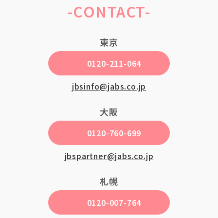
-CONTACT-
東京
0120-211-064
jbsinfo@jabs.co.jp
大阪
0120-760-699
jbspartner@jabs.co.jp
札幌
0120-007-764