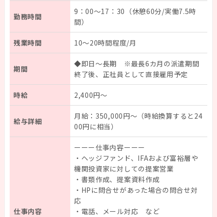
企業担当者様
9：00～17：30（休憩60分/実働7.5時
勤務時間
間）
残業時間
10～20時間程度/月
◆即日～長期 ※最長6カ月の派遣期間
期間
終了後、正社員として直接雇用予定
時給
2,400円～
月給：350,000円～（時給換算すると24
給与詳細
00円に相当）
ーーー仕事内容ーーー
・ヘッジファンド、IFAおよび富裕層や
機関投資家に対しての提案営業
・書類作成、提案資料作成
・HPに問合せがあった場合の問合せ対
応
仕事内容
・電話、メール対応 など