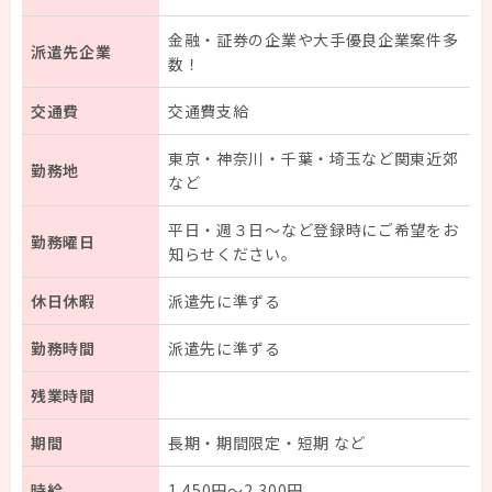
はじめての方へ
金融・証券の企業や大手優良企業案件多
派遣先企業
数！
お仕事検索
交通費
交通費支給
研修・福利厚生
東京・神奈川・千葉・埼玉など関東近郊
勤務地
など
HataraQuteについて
平日・週３日～など登録時にご希望をお
勤務曜日
知らせください。
スタッフガイド
休日休暇
派遣先に準ずる
勤務時間
派遣先に準ずる
登録
残業時間
マイページ
期間
長期・期間限定・短期 など
企業担当者様
時給
1,450円～2,300円